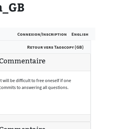
en_GB
Connexion/Inscription
English
Retour vers Taoscopy (GB)
Commentaire
It will be difficult to free oneself if one
commits to answering all questions.