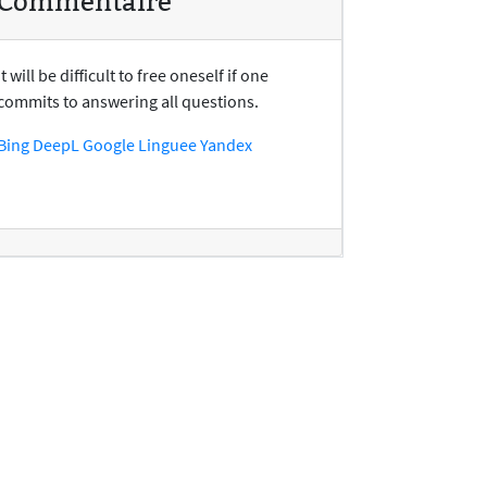
Commentaire
It will be difficult to free oneself if one
commits to answering all questions.
Bing
DeepL
Google
Linguee
Yandex